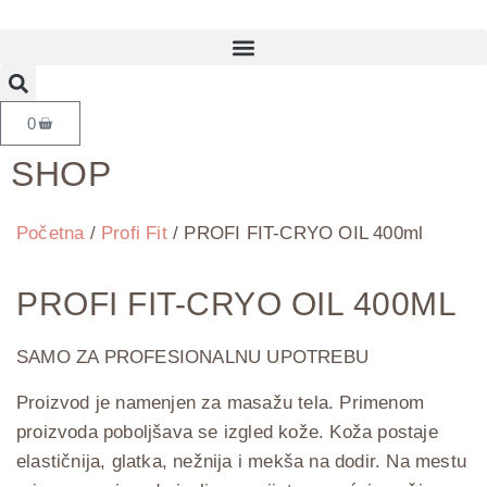
0
SHOP
Početna
/
Profi Fit
/ PROFI FIT-CRYO OIL 400ml
PROFI FIT-CRYO OIL 400ML
SAMO ZA PROFESIONALNU UPOTREBU
Proizvod je namenjen za masažu tela. Primenom
proizvoda poboljšava se izgled kože. Koža postaje
elastičnija, glatka, nežnija i mekša na dodir. Na mestu