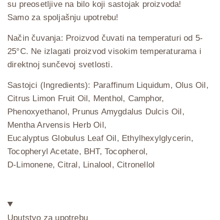
su preosetljive na bilo koji sastojak proizvoda!
Samo za spoljašnju upotrebu!
Način čuvanja: Proizvod čuvati na temperaturi od 5-
25°C. Ne izlagati proizvod visokim temperaturama i
direktnoj sunčevoj svetlosti.
Sastojci (Ingredients): Paraffinum Liquidum, Olus Oil,
Citrus Limon Fruit Oil, Menthol, Camphor,
Phenoxyethanol, Prunus Amygdalus Dulcis Oil,
Mentha Arvensis Herb Oil,
Eucalyptus Globulus Leaf Oil, Ethylhexylglycerin,
Tocopheryl Acetate, BHT, Tocopherol,
D-Limonene, Citral, Linalool, Citronellol
Uputstvo za upotrebu