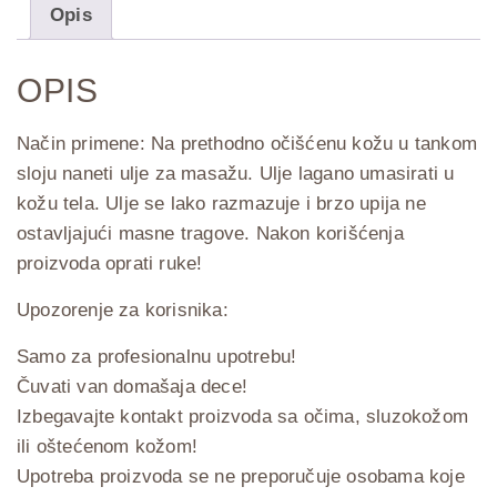
Opis
OPIS
Način primene: Na prethodno očišćenu kožu u tankom
sloju naneti ulje za masažu. Ulje lagano umasirati u
kožu tela. Ulje se lako razmazuje i brzo upija ne
ostavljajući masne tragove. Nakon korišćenja
proizvoda oprati ruke!
Upozorenje za korisnika:
Samo za profesionalnu upotrebu!
Čuvati van domašaja dece!
Izbegavajte kontakt proizvoda sa očima, sluzokožom
ili oštećenom kožom!
Upotreba proizvoda se ne preporučuje osobama koje