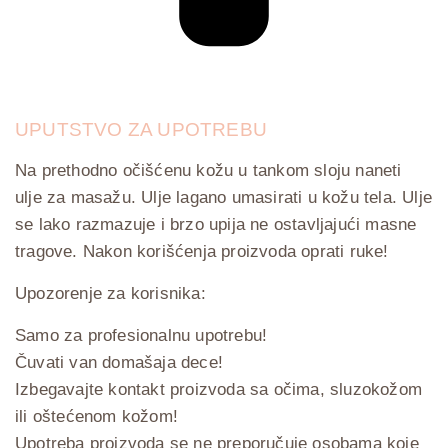
UPUTSTVO ZA UPOTREBU
Na prethodno očišćenu kožu u tankom sloju naneti
ulje za masažu. Ulje lagano umasirati u kožu tela. Ulje
se lako razmazuje i brzo upija ne ostavljajući masne
tragove. Nakon korišćenja proizvoda oprati ruke!
Upozorenje za korisnika:
Samo za profesionalnu upotrebu!
Čuvati van domašaja dece!
Izbegavajte kontakt proizvoda sa očima, sluzokožom
ili oštećenom kožom!
Upotreba proizvoda se ne preporučuje osobama koje