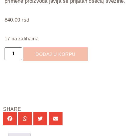
primene proizvoda javlja se prijatan osećaj svežine.
840.00
rsd
17 na zalihama
DODAJ U KORPU
SHARE