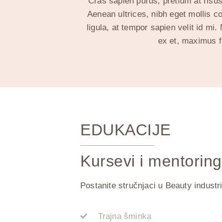
Cras sapien purus, pretium at risu
Aenean ultrices, nibh eget mollis co
ligula, at tempor sapien velit id mi
ex et, maximus 
EDUKACIJE
Kursevi i mentoring
Postanite stručnjaci u Beauty industrij
Trajna šminka