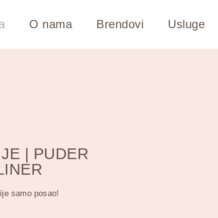
a
O nama
Brendovi
Usluge
JE | PUDER
LINER
nije samo posao!