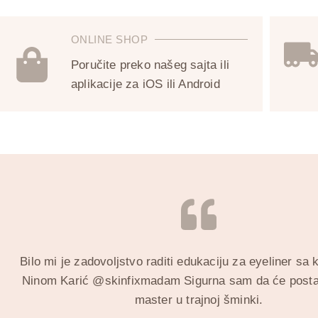
ONLINE SHOP
Poručite preko našeg sajta ili
aplikacije za iOS ili Android
Bilo mi je zadovoljstvo raditi edukaciju za eyeliner sa
Ninom Karić @skinfixmadam Sigurna sam da će posta
master u trajnoj šminki.