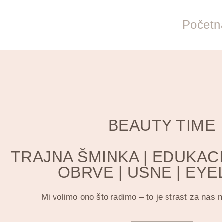
Početn
BEAUTY TIME
TRAJNA ŠMINKA | EDUKACI
OBRVE | USNE | EYE
Mi volimo ono što radimo – to je strast za nas 