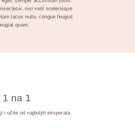
s eget, semper accumsan justo.
nsectetur, nisi velit scelerisque
. Nam lacus nulla, congue feugiat
feugiat quam.
 1 na 1
i i učite od najboljih eksperata