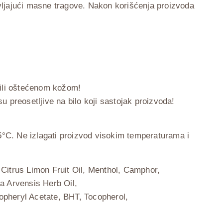
avljajući masne tragove. Nakon korišćenja proizvoda
 ili oštećenom kožom!
preosetljive na bilo koji sastojak proizvoda!
5°C. Ne izlagati proizvod visokim temperaturama i
 Citrus Limon Fruit Oil, Menthol, Camphor,
a Arvensis Herb Oil,
copheryl Acetate, BHT, Tocopherol,