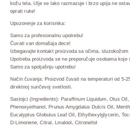
kožu tela. Ulje se lako razmazuje i brzo upija ne ost
oprati ruke!
Upozorenje za korisnika:
Samo za profesionalnu upotrebu!
Čuvati van domašaja dece!
Izbegavajte kontakt proizvoda sa očima, sluzokožom
Upotreba proizvoda se ne preporučuje osobama koje su 
Samo za spoljašnju upotrebu!
Način čuvanja: Proizvod čuvati na temperaturi od 5-2
direktnoj sunčevoj svetlosti.
Sastojci (Ingredients): Paraffinum Liquidum, Olus Oil,
Phenoxyethanol, Prunus Amygdalus Dulcis Oil, Menth
Eucalyptus Globulus Leaf Oil, Ethylhexylglycerin, To
D-Limonene, Citral, Linalool, Citronellol