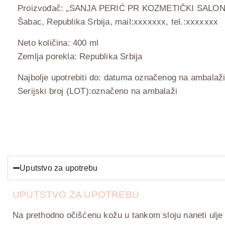
Proizvođač: „SANJA PERIĆ PR KOZMETIČKI SALON B
Šabac, Republika Srbija, mail:xxxxxxx, tel.:xxxxxxx
Neto količina: 400 ml
Zemlja porekla: Republika Srbija
Najbolje upotrebiti do: datuma označenog na ambalaž
Serijski broj (LOT):označeno na ambalaži
Uputstvo za upotrebu
UPUTSTVO ZA UPOTREBU
Na prethodno očišćenu kožu u tankom sloju naneti ulje 