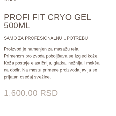
PROFI FIT CRYO GEL
500ML
SAMO ZA PROFESIONALNU UPOTREBU
Proizvod je namenjen za masažu tela.
Primenom proizvoda poboljšava se izgled kože.
Koža postaje elastičnija, glatka, nežnija i mekša
na dodir. Na mestu primene proizvoda javlja se
prijatan osećaj svežine.
1,600.00
RSD