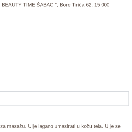
EAUTY TIME ŠABAC “, Bore Tirića 62, 15 000
i
za masažu. Ulje lagano umasirati u kožu tela. Ulje se