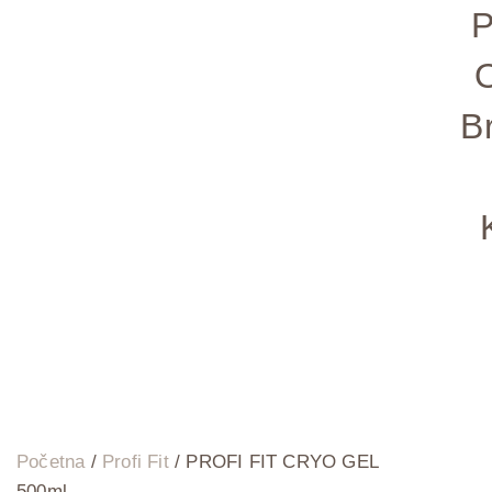
P
B
Početna
/
Profi Fit
/ PROFI FIT CRYO GEL
500ml