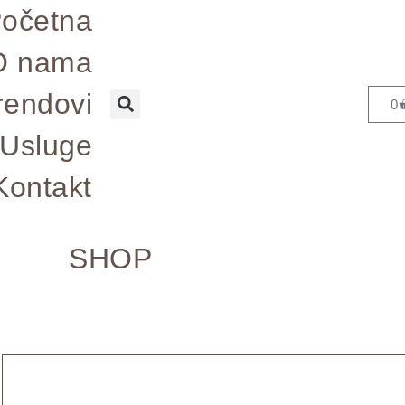
očetna
O nama
rendovi
0
Usluge
Kontakt
SHOP