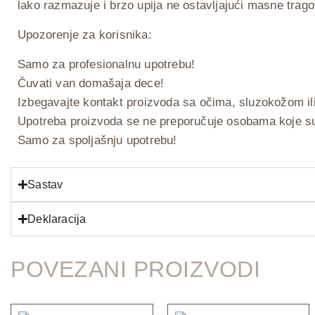
lako razmazuje i brzo upija ne ostavljajući masne trag
Upozorenje za korisnika:
Samo za profesionalnu upotrebu!
Čuvati van domašaja dece!
Izbegavajte kontakt proizvoda sa očima, sluzokožom i
Upotreba proizvoda se ne preporučuje osobama koje su p
Samo za spoljašnju upotrebu!
Sastav
Deklaracija
POVEZANI PROIZVODI