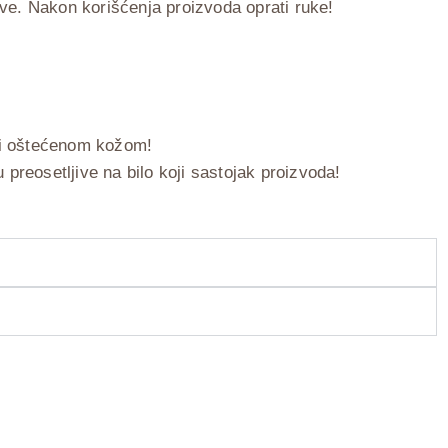
ove. Nakon korišćenja proizvoda oprati ruke!
li oštećenom kožom!
reosetljive na bilo koji sastojak proizvoda!