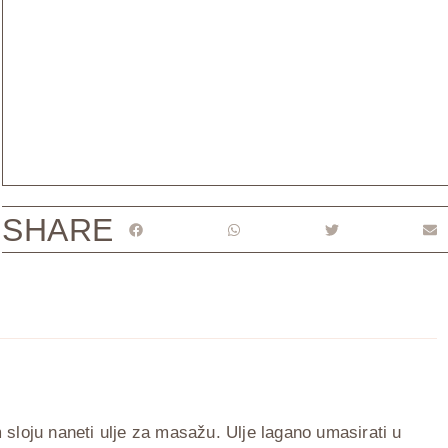
SHARE
loju naneti ulje za masažu. Ulje lagano umasirati u