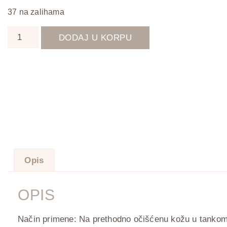
37 na zalihama
DODAJ U KORPU
Opis
OPIS
Način primene: Na prethodno očišćenu kožu u tankom s