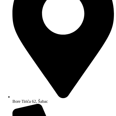
Bore Tirića 62, Šabac