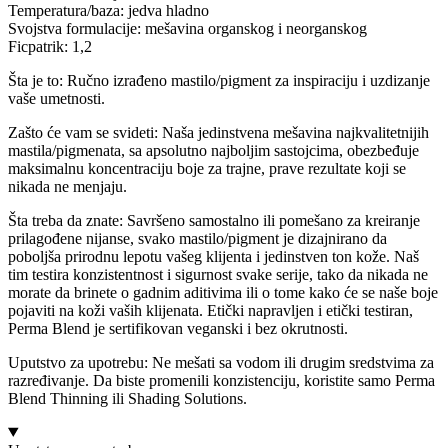
Temperatura/baza: jedva hladno
Svojstva formulacije: mešavina organskog i neorganskog
Ficpatrik: 1,2
Šta je to: Ručno izrađeno mastilo/pigment za inspiraciju i uzdizanje
vaše umetnosti.
Zašto će vam se svideti: Naša jedinstvena mešavina najkvalitetnijih
mastila/pigmenata, sa apsolutno najboljim sastojcima, obezbeđuje
maksimalnu koncentraciju boje za trajne, prave rezultate koji se
nikada ne menjaju.
Šta treba da znate: Savršeno samostalno ili pomešano za kreiranje
prilagođene nijanse, svako mastilo/pigment je dizajnirano da
poboljša prirodnu lepotu vašeg klijenta i jedinstven ton kože. Naš
tim testira konzistentnost i sigurnost svake serije, tako da nikada ne
morate da brinete o gadnim aditivima ili o tome kako će se naše boje
pojaviti na koži vaših klijenata. Etički napravljen i etički testiran,
Perma Blend je sertifikovan veganski i bez okrutnosti.
Uputstvo za upotrebu: Ne mešati sa vodom ili drugim sredstvima za
razređivanje. Da biste promenili konzistenciju, koristite samo Perma
Blend Thinning ili Shading Solutions.