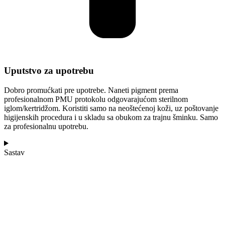
Uputstvo za upotrebu
Dobro promućkati pre upotrebe. Naneti pigment prema
profesionalnom PMU protokolu odgovarajućom sterilnom
iglom/kertridžom. Koristiti samo na neoštećenoj koži, uz poštovanje
higijenskih procedura i u skladu sa obukom za trajnu šminku. Samo
za profesionalnu upotrebu.
Sastav