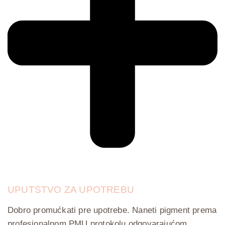
UPUTSTVO ZA UPOTREBU
Dobro promućkati pre upotrebe. Naneti pigment prema
profesionalnom PMU protokolu odgovarajućom