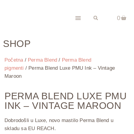
0
SHOP
Početna
/
Perma Blend
/
Perma Blend
pigmenti
/ Perma Blend Luxe PMU Ink – Vintage
Maroon
PERMA BLEND LUXE PMU
INK – VINTAGE MAROON
Dobrodošli u Luxe, novo mastilo Perma Blend u
skladu sa EU REACH.