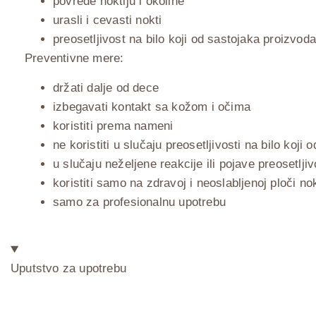
povrede noktiju i okoline
urasli i cevasti nokti
preosetljivost na bilo koji od sastojaka proizvoda
Preventivne mere:
držati dalje od dece
izbegavati kontakt sa kožom i očima
koristiti prema nameni
ne koristiti u slučaju preosetljivosti na bilo koji
u slučaju neželjene reakcije ili pojave preosetlji
koristiti samo na zdravoj i neoslabljenoj ploči no
samo za profesionalnu upotrebu
Uputstvo za upotrebu