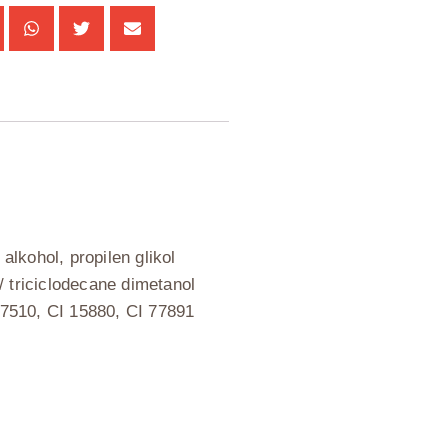
l alkohol, propilen glikol
 / triciclodecane dimetanol
I 77510, CI 15880, CI 77891