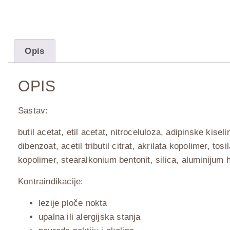
Opis
OPIS
Sastav:
butil acetat, etil acetat, nitroceluloza, adipinske kiseli
dibenzoat, acetil tributil citrat, akrilata kopolimer, to
kopolimer, stearalkonium bentonit, silica, aluminijum h
Kontraindikacije:
lezije ploče nokta
upalna ili alergijska stanja