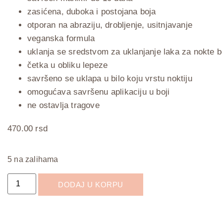
zasićena, duboka i postojana boja
otporan na abraziju, drobljenje, usitnjavanje
veganska formula
uklanja se sredstvom za uklanjanje laka za nokte 
četka u obliku lepeze
savršeno se uklapa u bilo koju vrstu noktiju
omogućava savršenu aplikaciju u boji
ne ostavlja tragove
470.00
rsd
5 na zalihama
DODAJ U KORPU