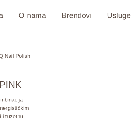
a
O nama
Brendovi
Usluge
Q Nail Polish
 PINK
mbinacija
inergističkim
i izuzetnu