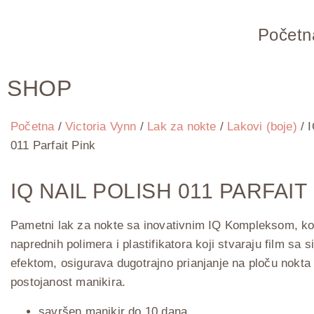
Početn
SHOP
Početna
/
Victoria Vynn
/
Lak za nokte
/
Lakovi (boje)
/ I
011 Parfait Pink
IQ NAIL POLISH 011 PARFAIT
Pametni lak za nokte sa inovativnim IQ Kompleksom, ko
naprednih polimera i plastifikatora koji stvaraju film sa s
efektom, osigurava dugotrajno prianjanje na ploču nokta 
postojanost manikira.
savršen manikir do 10 dana