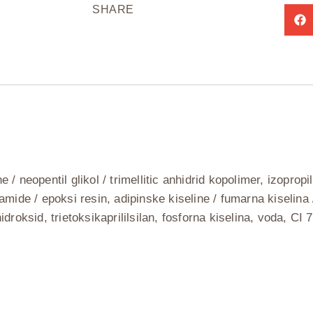
SHARE
ne / neopentil glikol / trimellitic anhidrid kopolimer, izopropi
silamide / epoksi resin, adipinske kiseline / fumarna kiselina
idroksid, trietoksikaprililsilan, fosforna kiselina, voda, C