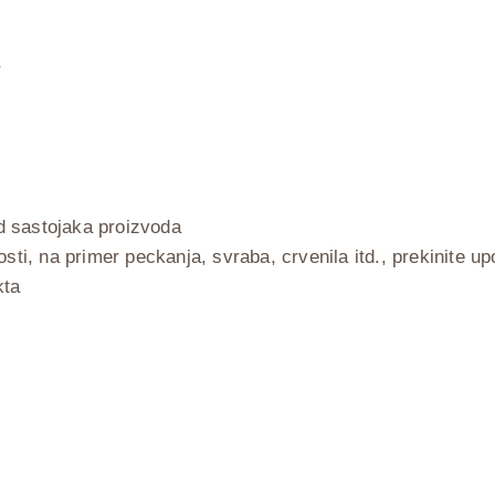
 od sastojaka proizvoda
vosti, na primer peckanja, svraba, crvenila itd., prekinite u
kta