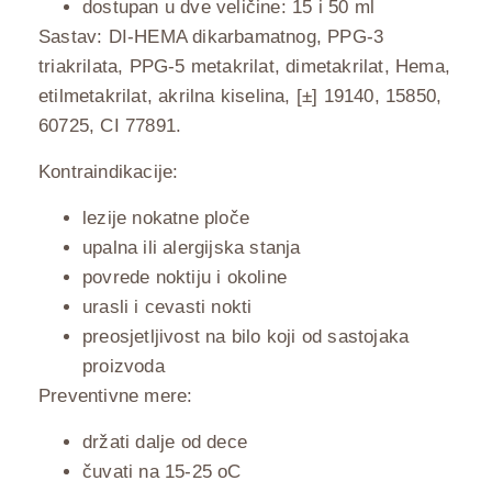
dostupan u dve veličine: 15 i 50 ml
Sastav: DI-HEMA dikarbamatnog, PPG-3
triakrilata, PPG-5 metakrilat, dimetakrilat, Hema,
etilmetakrilat, akrilna kiselina, [±] 19140, 15850,
60725, CI 77891.
Kontraindikacije:
lezije nokatne ploče
upalna ili alergijska stanja
povrede noktiju i okoline
urasli i cevasti nokti
preosjetljivost na bilo koji od sastojaka
proizvoda
Preventivne mere:
držati dalje od dece
čuvati na 15-25 oC