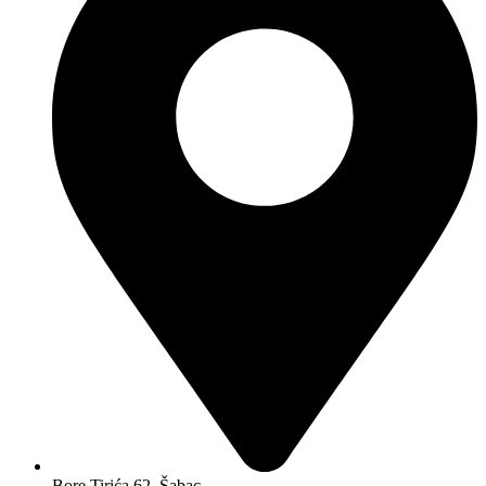
Bore Tirića 62, Šabac