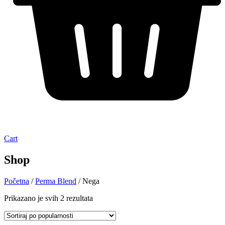
Cart
Shop
Početna
/
Perma Blend
/ Nega
Prikazano je svih 2 rezultata