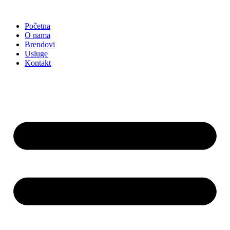
Skočite
na
Početna
sadržaj
O nama
Brendovi
Usluge
Kontakt