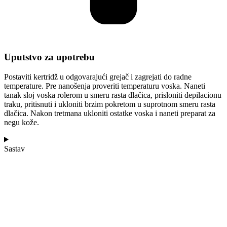
Uputstvo za upotrebu
Postaviti kertridž u odgovarajući grejač i zagrejati do radne
temperature. Pre nanošenja proveriti temperaturu voska. Naneti
tanak sloj voska rolerom u smeru rasta dlačica, prisloniti depilacionu
traku, pritisnuti i ukloniti brzim pokretom u suprotnom smeru rasta
dlačica. Nakon tretmana ukloniti ostatke voska i naneti preparat za
negu kože.
Sastav