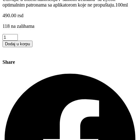
optimalnim patronama sa aplikatorom koje ne propuštaju.100ml
490.00
rsd
118 na zalihama
LYCOTEC
WAX
Dodaj u korpu
CARTRIDGE
količina
Share