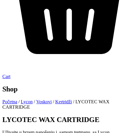
Cart
Shop
Početna
/
Lycon
/
Voskovi
/
Kertridži
/ LYCOTEC WAX
CARTRIDGE
LYCOTEC WAX CARTRIDGE
Uživajte u brzem nanošenju i samom tretmanu sa Lycon