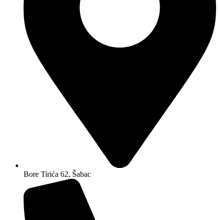
Bore Tirića 62, Šabac