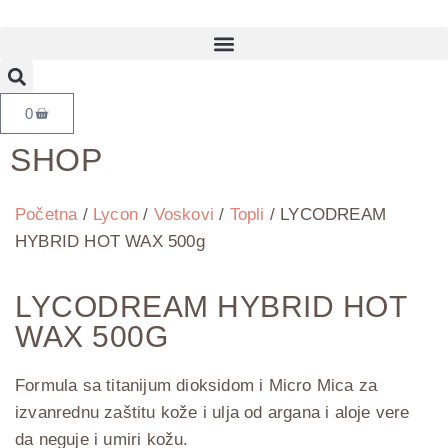
0
SHOP
Početna
/
Lycon
/
Voskovi
/
Topli
/ LYCODREAM
HYBRID HOT WAX 500g
LYCODREAM HYBRID HOT
WAX 500G
Formula sa titanijum dioksidom i Micro Mica za
izvanrednu zaštitu kože i ulja od argana i aloje vere
da neguje i umiri kožu.