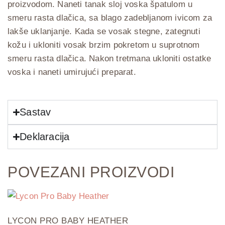
proizvodom. Naneti tanak sloj voska špatulom u
smeru rasta dlačica, sa blago zadebljanom ivicom za
lakše uklanjanje. Kada se vosak stegne, zategnuti
kožu i ukloniti vosak brzim pokretom u suprotnom
smeru rasta dlačica. Nakon tretmana ukloniti ostatke
voska i naneti umirujući preparat.
Sastav
Deklaracija
POVEZANI PROIZVODI
LYCON PRO BABY HEATHER