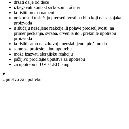
držati dalje od dece
izbegavati kontakt sa kožom i očima
koristiti prema nameni
ne koristiti u slučaju preosetljivosti na bilo koji od sastojaka
proizvoda
u slučaju neželjene reakcije ili pojave preosetljivosti, na
primer peckanja, svraba, crvenila itd., prekinite upotrebu
proizvoda
koristiti samo na zdravoj i neoslabljenoj ploči nokta
samo za profesionalnu upotrebu
može izazvati alergijsku reakciju
pažljivo pročitajte uputstva za upotrebu
za upotrebu u UV / LED lampi
Uputstvo za upotrebu