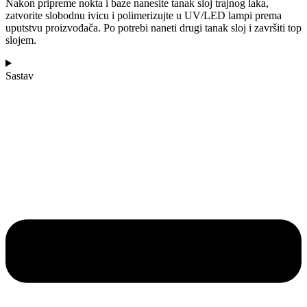
Nakon pripreme nokta i baze nanesite tanak sloj trajnog laka,
zatvorite slobodnu ivicu i polimerizujte u UV/LED lampi prema
uputstvu proizvođača. Po potrebi naneti drugi tanak sloj i završiti top
slojem.
Sastav