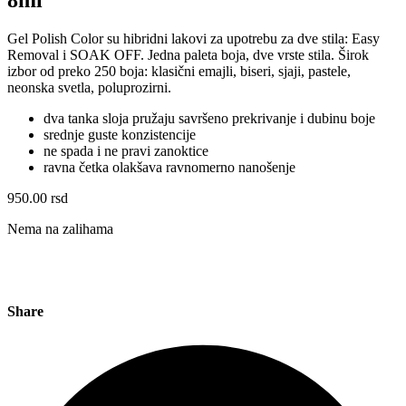
Gel Polish Color su hibridni lakovi za upotrebu za dve stila: Easy
Removal i SOAK OFF. Jedna paleta boja, dve vrste stila. Širok
izbor od preko 250 boja: klasični emajli, biseri, sjaji, pastele,
neonska svetla, poluprozirni.
dva tanka sloja pružaju savršeno prekrivanje i dubinu boje
srednje guste konzistencije
ne spada i ne pravi zanoktice
ravna četka olakšava ravnomerno nanošenje
950.00
rsd
Nema na zalihama
Share