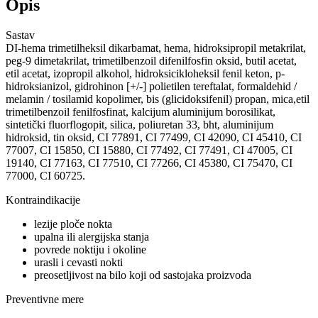
Opis
Sastav
DI-hema trimetilheksil dikarbamat, hema, hidroksipropil metakrilat,
peg-9 dimetakrilat, trimetilbenzoil difenilfosfin oksid, butil acetat,
etil acetat, izopropil alkohol, hidroksicikloheksil fenil keton, p-
hidroksianizol, gidrohinon [+/-] polietilen tereftalat, formaldehid /
melamin / tosilamid kopolimer, bis (glicidoksifenil) propan, mica,etil
trimetilbenzoil fenilfosfinat, kalcijum aluminijum borosilikat,
sintetički fluorflogopit, silica, poliuretan 33, bht, aluminijum
hidroksid, tin oksid, CI 77891, CI 77499, CI 42090, CI 45410, CI
77007, CI 15850, CI 15880, CI 77492, CI 77491, CI 47005, CI
19140, CI 77163, CI 77510, CI 77266, CI 45380, CI 75470, CI
77000, CI 60725.
Kontraindikacije
lezije ploče nokta
upalna ili alergijska stanja
povrede noktiju i okoline
urasli i cevasti nokti
preosetljivost na bilo koji od sastojaka proizvoda
Preventivne mere