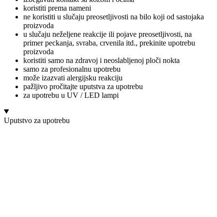
koristiti prema nameni
ne koristiti u slučaju preosetljivosti na bilo koji od sastojaka
proizvoda
u slučaju neželjene reakcije ili pojave preosetljivosti, na
primer peckanja, svraba, crvenila itd., prekinite upotrebu
proizvoda
koristiti samo na zdravoj i neoslabljenoj ploči nokta
samo za profesionalnu upotrebu
može izazvati alergijsku reakciju
pažljivo pročitajte uputstva za upotrebu
za upotrebu u UV / LED lampi
Uputstvo za upotrebu