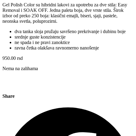
Gel Polish Color su hibridni lakovi za upotrebu za dve stila: Easy
Removal i SOAK OFF. Jedna paleta boja, dve vrste stila. Širok
izbor od preko 250 boja: klasični emajli, biseri, sjaji, pastele,
neonska svetla, poluprozirni.
dva tanka sloja pružaju savršeno prekrivanje i dubinu boje
srednje guste konzistencije
ne spada i ne pravi zanoktice
ravna četka olakšava ravnomerno nanošenje
950.00
rsd
Nema na zalihama
Share