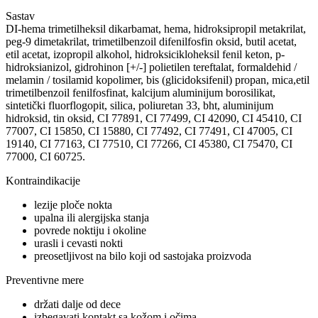
Sastav
DI-hema trimetilheksil dikarbamat, hema, hidroksipropil metakrilat,
peg-9 dimetakrilat, trimetilbenzoil difenilfosfin oksid, butil acetat,
etil acetat, izopropil alkohol, hidroksicikloheksil fenil keton, p-
hidroksianizol, gidrohinon [+/-] polietilen tereftalat, formaldehid /
melamin / tosilamid kopolimer, bis (glicidoksifenil) propan, mica,etil
trimetilbenzoil fenilfosfinat, kalcijum aluminijum borosilikat,
sintetički fluorflogopit, silica, poliuretan 33, bht, aluminijum
hidroksid, tin oksid, CI 77891, CI 77499, CI 42090, CI 45410, CI
77007, CI 15850, CI 15880, CI 77492, CI 77491, CI 47005, CI
19140, CI 77163, CI 77510, CI 77266, CI 45380, CI 75470, CI
77000, CI 60725.
Kontraindikacije
lezije ploče nokta
upalna ili alergijska stanja
povrede noktiju i okoline
urasli i cevasti nokti
preosetljivost na bilo koji od sastojaka proizvoda
Preventivne mere
držati dalje od dece
izbegavati kontakt sa kožom i očima