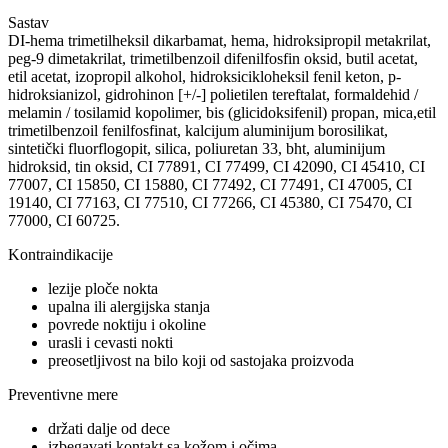
Sastav
DI-hema trimetilheksil dikarbamat, hema, hidroksipropil metakrilat,
peg-9 dimetakrilat, trimetilbenzoil difenilfosfin oksid, butil acetat,
etil acetat, izopropil alkohol, hidroksicikloheksil fenil keton, p-
hidroksianizol, gidrohinon [+/-] polietilen tereftalat, formaldehid /
melamin / tosilamid kopolimer, bis (glicidoksifenil) propan, mica,etil
trimetilbenzoil fenilfosfinat, kalcijum aluminijum borosilikat,
sintetički fluorflogopit, silica, poliuretan 33, bht, aluminijum
hidroksid, tin oksid, CI 77891, CI 77499, CI 42090, CI 45410, CI
77007, CI 15850, CI 15880, CI 77492, CI 77491, CI 47005, CI
19140, CI 77163, CI 77510, CI 77266, CI 45380, CI 75470, CI
77000, CI 60725.
Kontraindikacije
lezije ploče nokta
upalna ili alergijska stanja
povrede noktiju i okoline
urasli i cevasti nokti
preosetljivost na bilo koji od sastojaka proizvoda
Preventivne mere
držati dalje od dece
izbegavati kontakt sa kožom i očima