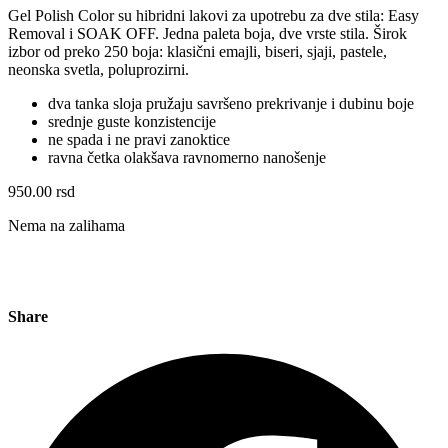
Gel Polish Color su hibridni lakovi za upotrebu za dve stila: Easy
Removal i SOAK OFF. Jedna paleta boja, dve vrste stila. Širok
izbor od preko 250 boja: klasični emajli, biseri, sjaji, pastele,
neonska svetla, poluprozirni.
dva tanka sloja pružaju savršeno prekrivanje i dubinu boje
srednje guste konzistencije
ne spada i ne pravi zanoktice
ravna četka olakšava ravnomerno nanošenje
950.00
rsd
Nema na zalihama
Share