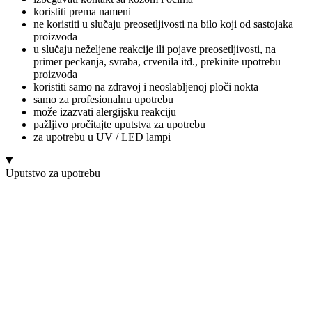
koristiti prema nameni
ne koristiti u slučaju preosetljivosti na bilo koji od sastojaka
proizvoda
u slučaju neželjene reakcije ili pojave preosetljivosti, na
primer peckanja, svraba, crvenila itd., prekinite upotrebu
proizvoda
koristiti samo na zdravoj i neoslabljenoj ploči nokta
samo za profesionalnu upotrebu
može izazvati alergijsku reakciju
pažljivo pročitajte uputstva za upotrebu
za upotrebu u UV / LED lampi
Uputstvo za upotrebu