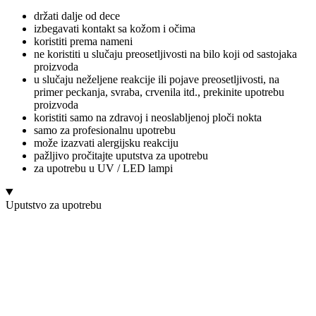
držati dalje od dece
izbegavati kontakt sa kožom i očima
koristiti prema nameni
ne koristiti u slučaju preosetljivosti na bilo koji od sastojaka
proizvoda
u slučaju neželjene reakcije ili pojave preosetljivosti, na
primer peckanja, svraba, crvenila itd., prekinite upotrebu
proizvoda
koristiti samo na zdravoj i neoslabljenoj ploči nokta
samo za profesionalnu upotrebu
može izazvati alergijsku reakciju
pažljivo pročitajte uputstva za upotrebu
za upotrebu u UV / LED lampi
Uputstvo za upotrebu