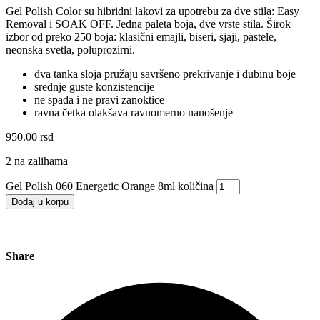
Gel Polish Color su hibridni lakovi za upotrebu za dve stila: Easy
Removal i SOAK OFF. Jedna paleta boja, dve vrste stila. Širok
izbor od preko 250 boja: klasični emajli, biseri, sjaji, pastele,
neonska svetla, poluprozirni.
dva tanka sloja pružaju savršeno prekrivanje i dubinu boje
srednje guste konzistencije
ne spada i ne pravi zanoktice
ravna četka olakšava ravnomerno nanošenje
950.00
rsd
2 na zalihama
Gel Polish 060 Energetic Orange 8ml količina
Dodaj u korpu
Share