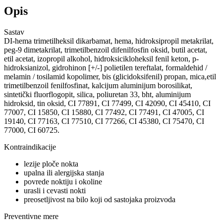
Opis
Sastav
DI-hema trimetilheksil dikarbamat, hema, hidroksipropil metakrilat,
peg-9 dimetakrilat, trimetilbenzoil difenilfosfin oksid, butil acetat,
etil acetat, izopropil alkohol, hidroksicikloheksil fenil keton, p-
hidroksianizol, gidrohinon [+/-] polietilen tereftalat, formaldehid /
melamin / tosilamid kopolimer, bis (glicidoksifenil) propan, mica,etil
trimetilbenzoil fenilfosfinat, kalcijum aluminijum borosilikat,
sintetički fluorflogopit, silica, poliuretan 33, bht, aluminijum
hidroksid, tin oksid, CI 77891, CI 77499, CI 42090, CI 45410, CI
77007, CI 15850, CI 15880, CI 77492, CI 77491, CI 47005, CI
19140, CI 77163, CI 77510, CI 77266, CI 45380, CI 75470, CI
77000, CI 60725.
Kontraindikacije
lezije ploče nokta
upalna ili alergijska stanja
povrede noktiju i okoline
urasli i cevasti nokti
preosetljivost na bilo koji od sastojaka proizvoda
Preventivne mere