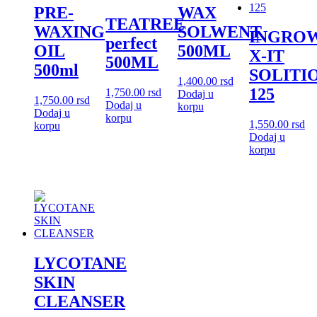
PRE-
WAX
TEATREE
WAXING
SOLWENT
INGRO
perfect
OIL
500ML
X-IT
500ML
500ml
SOLITI
1,400.00
rsd
125
1,750.00
rsd
Dodaj u
1,750.00
rsd
Dodaj u
korpu
Dodaj u
korpu
1,550.00
rsd
korpu
Dodaj u
korpu
LYCOTANE
SKIN
CLEANSER