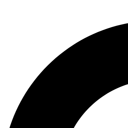
Skočite
na
sadržaj