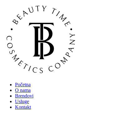
Skočite
na
sadržaj
Početna
O nama
Brendovi
Usluge
Kontakt