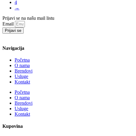
4
→
Prijavi se na našu mail listu
Email
Prijavi se
Navigacija
Početna
O nama
Brendovi
Usluge
Kontakt
Početna
O nama
Brendovi
Usluge
Kontakt
Kupovina