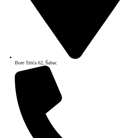
Bore Tirića 62, Šabac