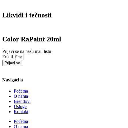
Likvidi i tečnosti
Color RaPaint 20ml
Prijavi se na našu mail listu
Email
Prijavi se
Navigacija
Početna
O nama
Brendovi
Usluge
Kontakt
Početna
O nama