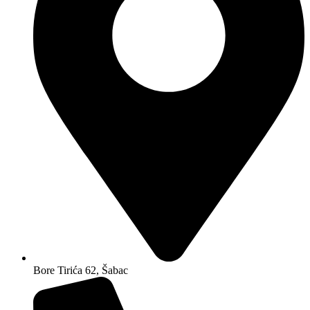
Bore Tirića 62, Šabac